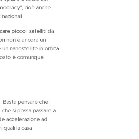
mocracy
", cioè anche
nazionali.
re piccoli satelliti
da
ttori non è ancora un
un nanostellite in orbita
l costo è comunque
". Basta pensare che
 che si possa passare a
ande accelerazione ad
 quali la casa