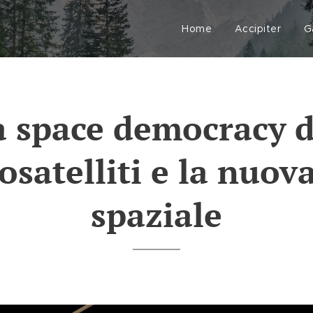
Home
Accipiter
G
a space democracy d
satelliti e la nuov
spaziale