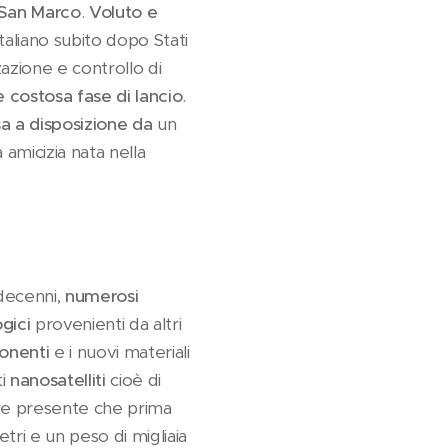
 San Marco
.
Voluto e
italiano subito dopo Stati
zazione e controllo di
e costosa fase di lancio
.
a a disposizione da
un
 amicizia nata nella
 decenni,
numerosi
ogici
provenienti da altri
onenti
e i nuovi materiali
ti
nanosatelliti
cioè di
ere presente che prima
tri e un peso di migliaia