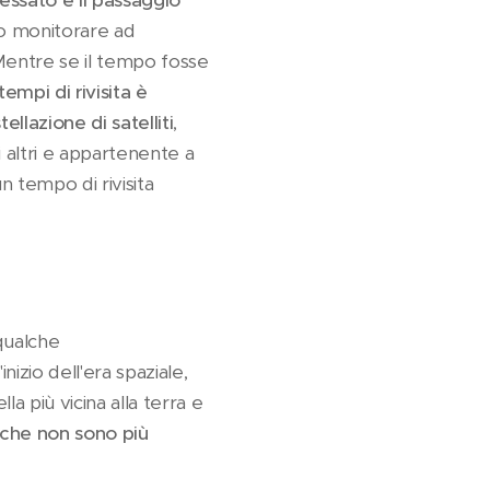
ressato e il passaggio
so monitorare ad
Mentre se il tempo fosse
tempi di rivisita è
ellazione di satelliti
,
 altri e appartenente a
n tempo di rivisita
qualche
izio dell'era spaziale,
la più vicina alla terra e
i che non sono più