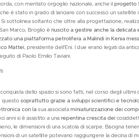
corda, con meritato orgoglio nazionale, anche il
progetto
 che è stato in grado di lanciare con successo un satellite 
 Si sottolinea soltanto che oltre alla progettazione, realiz
ti San Marco, Broglio è
riuscito a gestire anche la delicata 
izzato una piattaforma petrolifera a Malindi in Kenia
mess
ico Mattei
, presidente dell'Eni. I due erano legati da antica
seguito di Paolo Emilio Taviani.
ti
 conquista dello spazio si sono fatti, nel corso degli ultimi
e questo
soprattutto grazie a sviluppi scientifici e tecnol
ettronica con la
sua associata
miniaturizzazione dei comp
ci anni si è assistito a una
repentina crescita dei
cosiddet
meno, le dimensioni di una scatola di scarpe. Bisogna ten
nsioni di un satellite potevano raggiungere la decina di me