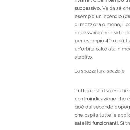
rivisita
". Cioè il
tempo tra
successivo
. Va da sé ch
esempio un incendio (da
di mezz'ora o meno, il 
necessario
che il satell
per esempio 40 o più. La
un'orbita calcolata in mo
stabilito.
La spazzatura spaziale
Tutti questi discorsi ch
controindicazione
che è 
cioè dal secondo dopogu
che ospita tutte le appli
satelliti funzionanti
. Si t