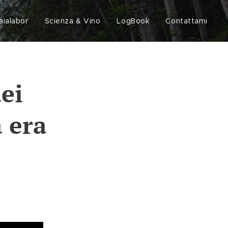
aialabor
Scienza & Vino
LogBook
Contattami
ei
a era