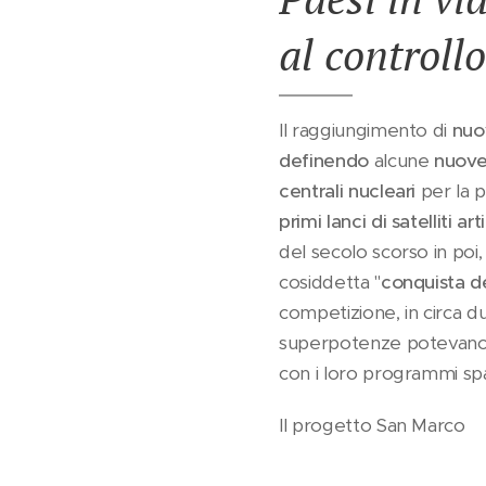
al controll
Il raggiungimento di
nuo
definendo
alcune
nuove
centrali nucleari
per la p
primi lanci di satelliti arti
del secolo scorso in poi,
cosiddetta "
conquista de
competizione, in circa 
superpotenze potevano i
con i loro programmi spaz
Il progetto San Marco