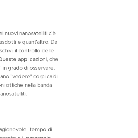
i nuovi nanosatelliti c'è
asdotti e quant'altro. Da
chivi, il controllo delle
Queste applicazioni
, che
" in grado di osservare.
no "vedere" corpi caldi
ni ottiche nella banda
nosatelliti.
ragionevole "
tempo di