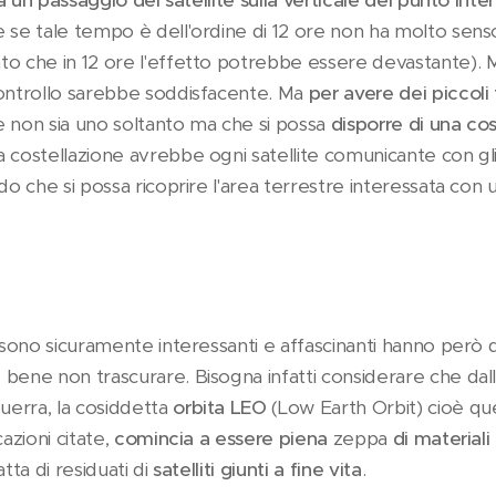
 un passaggio del satellite sulla verticale del punto inte
e se tale tempo è dell'ordine di 12 ore non ha molto sen
to che in 12 ore l'effetto potrebbe essere devastante). 
controllo sarebbe soddisfacente. Ma
per avere dei piccoli 
ite non sia uno soltanto ma che si possa
disporre di una cost
 costellazione avrebbe ogni satellite comunicante con gli
do che si possa ricoprire l'area terrestre interessata con u
e sono sicuramente interessanti e affascinanti hanno però 
bene non trascurare. Bisogna infatti considerare che dall'in
erra, la cosiddetta
orbita LEO
(Low Earth Orbit) cioè quel
cazioni citate,
comincia a essere piena
zeppa
di material
ratta di residuati di
satelliti giunti a fine vita
.