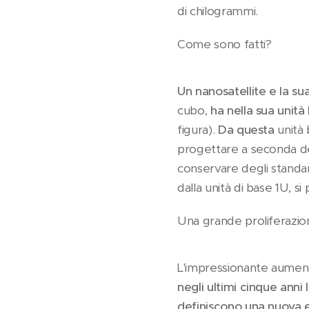
di chilogrammi.
Come sono fatti?
Un nanosatellite e la s
cubo,
ha nella sua unità
figura).
Da questa
unità
progettare a seconda del
conservare degli standard
dalla unità di base 1U, si 
Una grande proliferazio
L'impressionante aumento
negli ultimi cinque anni 
definiscono
una nuova e