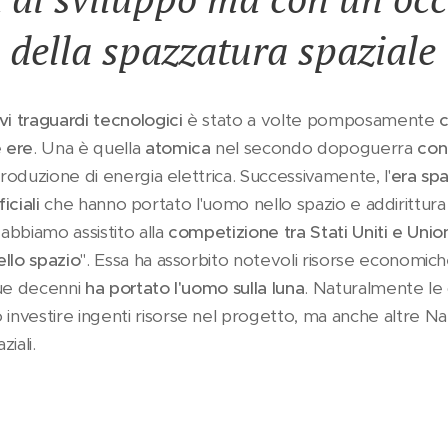
o della spazzatura spaziale
vi traguardi tecnologici
è stato a volte pomposamente
c
 ere
. Una è quella
atomica
nel secondo dopoguerra
con
roduzione di energia elettrica. Successivamente, l'
era spa
ficiali
che hanno portato l'uomo nello spazio e addirittura su
 abbiamo assistito alla
competizione tra Stati Uniti e Unio
llo spazio
". Essa ha assorbito notevoli risorse economiche
due decenni
ha portato l'uomo sulla luna
. Naturalmente le 
nvestire ingenti risorse nel progetto, ma anche altre Na
iali.