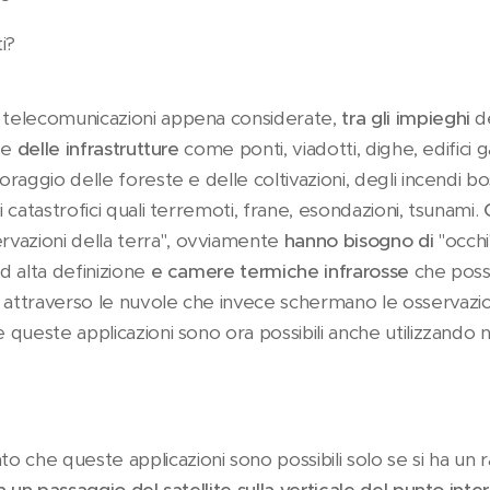
i?
e telecomunicazioni appena considerate,
tra gli impieghi
de
e
delle infrastrutture
come ponti, viadotti, dighe, edifici g
oraggio delle foreste e delle coltivazioni, degli incendi bos
ti catastrofici quali terremoti, frane, esondazioni, tsunami.
vazioni della terra", ovviamente
hanno bisogno di
"occhi
d alta definizione
e
camere termiche infrarosse
che possa
 attraverso le nuvole che invece schermano le osservazio
e queste applicazioni sono ora possibili anche utilizzando na
 che queste applicazioni sono possibili solo se si ha un 