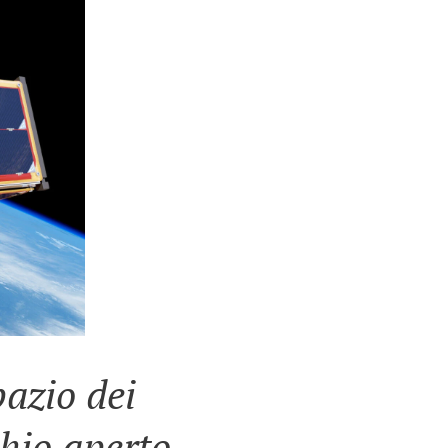
pazio dei
chio aperto