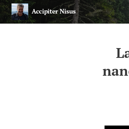
Accipiter Nisus
Il blog di Nicola Sparvieri
L
nano