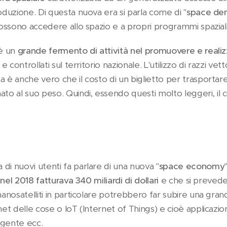
roduzione. Di questa nuova era si parla come di "
space de
possono accedere allo spazio e a propri programmi spaziali 
'è un
grande fermento di attività nel promuovere e realizza
 e controllati sul territorio nazionale. L'utilizzo di razzi ve
 è anche vero che il costo di un biglietto per trasportare 
o al suo peso. Quindi, essendo questi molto leggeri, i
di nuovi utenti fa parlare di una nuova "
space economy
e
nel 2018 fatturava 340 miliardi di dollari
e che si prevede
 nanosatelliti in particolare potrebbero far subire una gr
net delle cose o IoT (Internet of Things) e cioè applicazioni
lligente ecc.