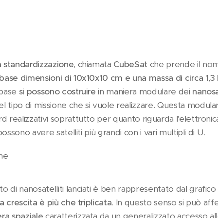
ua standardizzazione
, chiamata
CubeSat
che prende il nom
 base
dimensioni di 10x10x10 cm e una massa di circa 1,3
 base
si possono costruire
in maniera modulare dei
nanosat
 tipo di missione che si vuole realizzare. Questa modular
 realizzativi soprattutto per quanto riguarda l'elettronic
possono avere satelliti più grandi con i vari multipli di U.
ne
 di nanosatelliti lanciati è ben rappresentato dal grafico
la crescita è più che triplicata
. In questo senso si può affe
ra spaziale
caratterizzata da un generalizzato accesso all