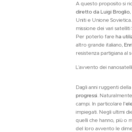
A questo proposito si ri
diretto da Luigi Broglio
,
Uniti e Unione Sovietica.
missione dei vari satelli
Per poterlo fare
ha util
altro grande italiano,
Enr
resistenza partigiana al 
L'avvento dei nanosatelli
Dagli anni ruggenti della
progressi
. Naturalment
campi. In particolare
l'el
impiegati. Negli ultimi die
quelli che hanno, più o 
del loro avvento le dime