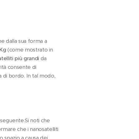
e dalla sua forma a
 Kg
(come mostrato in
elliti più grandi
da
ità consente di
a di bordo. In tal modo,
 seguente.Si noti che
rmare che i nanosatelliti
o spazio a causa dei