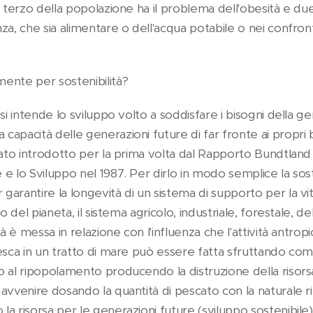
 terzo della popolazione ha il problema dell'obesità e due 
a, che sia alimentare o dell'acqua potabile o nei confronti
ente per sostenibilità?
 si intende lo sviluppo volto a soddisfare i bisogni della 
apacità delle generazioni future di far fronte ai propri b
stato introdotto per la prima volta dal Rapporto Bundtlan
e lo Sviluppo nel 1987. Per dirlo in modo semplice la sost
arantire la longevità di un sistema di supporto per la v
o del pianeta, il sistema agricolo, industriale, forestale, de
à è messa in relazione con l'influenza che l'attività antropi
esca in un tratto di mare può essere fatta sfruttando co
 al ripopolamento producendo la distruzione della risors
avvenire dosando la quantità di pescato con la naturale ri
a risorsa per le generazioni future (sviluppo sostenibile)