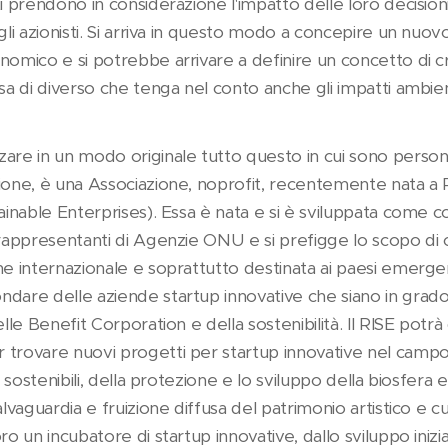
ti prendono in considerazione l'impatto delle loro decisio
gli azionisti. Si arriva in questo modo a concepire un nuov
nomico e si potrebbe arrivare a definire un concetto di cr
sa di diverso che tenga nel conto anche gli impatti ambienta
zare in un modo originale tutto questo in cui sono perso
ione, è una Associazione, noprofit, recentemente nata a R
tainable Enterprises). Essa è nata e si è sviluppata come 
 rappresentanti di Agenzie ONU e si prefigge lo scopo di 
ne internazionale e soprattutto destinata ai paesi emerge
dare delle aziende startup innovative che siano in grado d
elle Benefit Corporation e della sostenibilità. Il RISE pot
 trovare nuovi progetti per startup innovative nel campo
re sostenibili, della protezione e lo sviluppo della biosfera
alvaguardia e fruizione diffusa del patrimonio artistico e cu
ro un incubatore di startup innovative, dallo sviluppo inizi