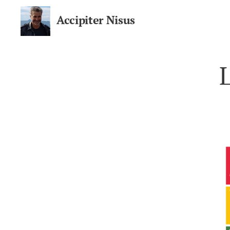
Accipiter Nisus
Il blog di Nicola Sparvieri
L