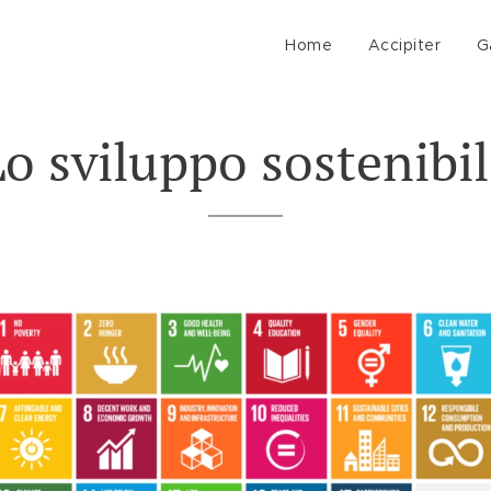
Home
Accipiter
G
o sviluppo sostenibi