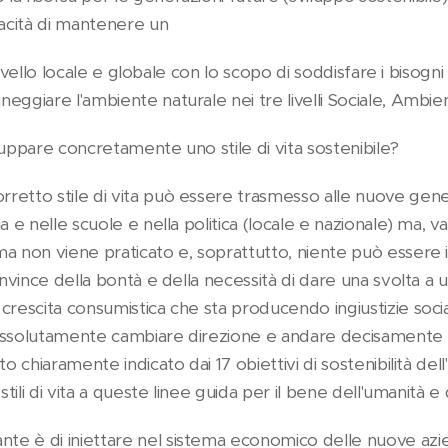
pacità di mantenere un
 a livello locale e globale con lo scopo di soddisfare i biso
eggiare l'ambiente naturale nei tre livelli Sociale, Ambi
luppare concretamente uno stile di vita sostenibile?
retto stile di vita può essere trasmesso alle nuove gene
a e nelle scuole e nella politica (locale e nazionale) ma, v
ma non viene praticato e, soprattutto, niente può essere
onvince della bontà e della necessità di dare una svolta a
crescita consumistica che sta producendo ingiustizie socia
assolutamente cambiare direzione e andare decisamente 
to chiaramente indicato dai 17 obiettivi di sostenibilità d
stili di vita a queste linee guida per il bene dell'umanità e
e è di iniettare nel sistema economico delle nuove azi