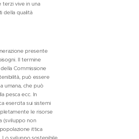
terzi vive in una
 della qualità
generazione presente
isogni. Il termine
d della Commissione
enibilità, può essere
ita umana, che può
lla pesca ecc. In
ca esercita sui sistemi
mpletamente le risorse
a (sviluppo non
popolazione ittica
. Lo sviluppo sostenibile