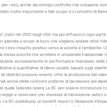
 per i soci, anche dei principi costitutivi che sviluppino sost
ello molto importante a tale scopo è il concetto di Bene
BC (nato nel 2010 negli USA ma poi diffusosi in ogni parte 
r aziende a scopo di lucro che vogliano andare oltre l'obi
e il loro impatto positivo verso la società e l'ambiente. 
la stessa autorità che avrebbe in un'azienda tradizionale 
ti valutano esclusivamente le performance finanziarie, nel
tive e quantitative di rilievo sociale, basate sugli obiettiv
 Tali obiettivi possono essere, oltre la produzione del v
nali, anche delle concrete politiche di benessere dei dipen
el quale l'azienda opera. La BC per essere riconosciuta 
i di legge e osservare uno standard di misurazione nativo
te. Le BC pubblicano un benefit report o Relazione d'Impat