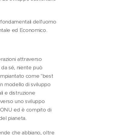
gni fondamentali dell'uomo
entale ed Economico.
razioni attraverso
a da sé, niente può
 impiantato come "best
 un modello di sviluppo
li e distruzione
verso uno sviluppo
ell'ONU ed è compito di
 del pianeta.
ende che abbiano, oltre