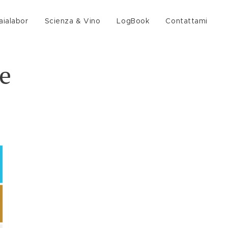
aialabor
Scienza & Vino
LogBook
Contattami
le